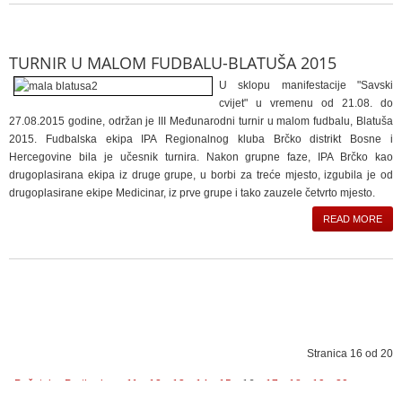
TURNIR U MALOM FUDBALU-BLATUŠA 2015
U sklopu manifestacije "Savski
cvijet" u vremenu od 21.08. do
27.08.2015 godine, održan je III Međunarodni turnir u malom fudbalu, Blatuša
2015. Fudbalska ekipa IPA Regionalnog kluba Brčko distrikt Bosne i
Hercegovine bila je učesnik turnira. Nakon grupne faze, IPA Brčko kao
drugoplasirana ekipa iz druge grupe, u borbi za treće mjesto, izgubila je od
drugoplasirane ekipe Medicinar, iz prve grupe i tako zauzele četvrto mjesto.
READ MORE
Stranica 16 od 20
Početak
Prethodna
11
12
13
14
15
16
17
18
19
20