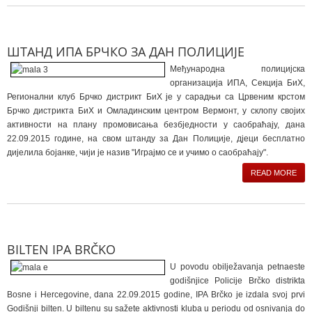
ШТАНД ИПА БРЧКО ЗА ДАН ПОЛИЦИЈЕ
Међународна полицијска
организација ИПА, Секција БиХ,
Регионални клуб Брчко дистрикт БиХ је у сарадњи са Црвеним крстом
Брчко дистрикта БиХ и Омладинским центром Вермонт, у склопу својих
активности на плану промовисања безбједности у саобраћају, дана
22.09.2015 године, на свом штанду за Дан Полиције, дјеци бесплатно
дијелила бојанке, чији је назив "Играјмо се и учимо о саобраћају".
READ MORE
BILTEN IPA BRČKO
U povodu obilježavanja petnaeste
godišnjice Policije Brčko distrikta
Bosne i Hercegovine, dana 22.09.2015 godine, IPA Brčko je izdala svoj prvi
Godišnji bilten. U biltenu su sažete aktivnosti kluba u periodu od osnivanja do