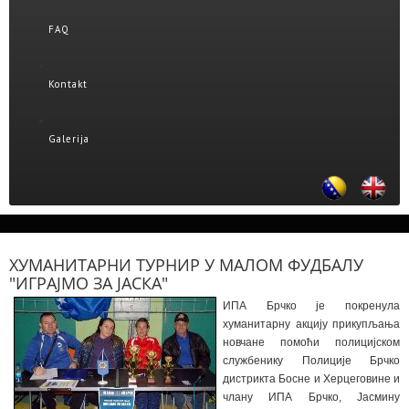
FAQ
Kontakt
Galerija
ХУМАНИТАРНИ ТУРНИР У МАЛОМ ФУДБАЛУ
"ИГРАЈМО ЗА ЈАСКА"
ИПА Брчко је покренула
хуманитарну акцију прикупљања
новчане помоћи полицијском
службенику Полиције Брчко
дистрикта Босне и Херцеговине и
члану ИПА Брчко, Јасмину