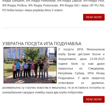
Regija Zrenjanin, IPA Regija Pomoravlje, IPA Regija Zaječar, IPA Regija Pirot,
IPA Regija Priština, IPA Regija Podunavlje, IPA Regija Niš i ekipe IJP PU Niš,
PO Niška banja i ekipa prijatelja Akva V sistem.
READ MORE
УЗВРАТНА ПОСЈЕТА ИПА ПОДУНАВЉА
У посјети ИПА Регионалном
клубу Брчко дистрикт Босне и
Херцеговине, дана 13.09.2015
године били су нам драги
пријатељи из Смедерева,
Република Србија, ИПА Регија
Подунавље. У врло пријатној
атмосфери уз дружење,
размијењена су стручна искуства и мишљења, те је истакнута потреба за
унапређењем сарадње између наша два клуба побратима.
READ MORE