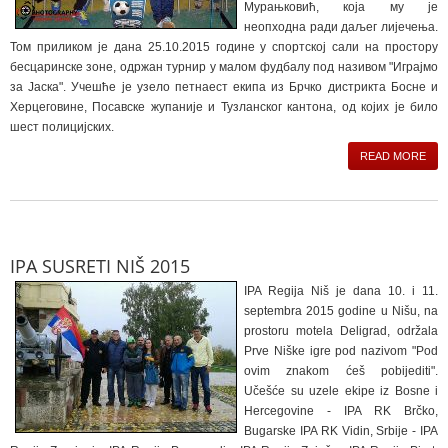
Мурањковић, која му је
неопходна ради даљег лијечења.
Том приликом је дана 25.10.2015 године у спортској сали на простору
бесцаринске зоне, одржан турнир у малом фудбалу под називом "Играјмо
за Јаска". Учешће је узело петнаест екипа из Брчко дистрикта Босне и
Херцеговине, Посавске жупаније и Тузланског кантона, од којих је било
шест полицијских.
READ MORE
IPA SUSRETI NIŠ 2015
IPA Regija Niš je dana 10. i 11.
septembra 2015 godine u Nišu, na
prostoru motela Deligrad, održala
Prve Niške igre pod nazivom "Pod
ovim znakom ćeš pobijediti".
Učešće su uzele ekipe iz Bosne i
Hercegovine - IPA RK Brčko,
Bugarske IPA RK Vidin, Srbije - IPA