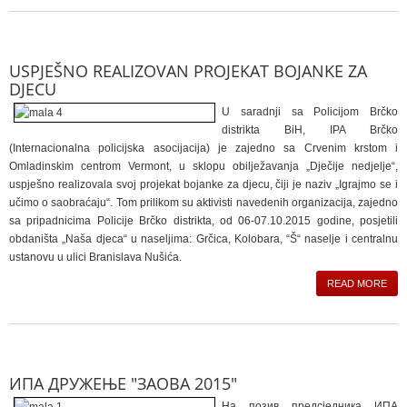
USPJEŠNO REALIZOVAN PROJEKAT BOJANKE ZA
DJECU
U saradnji sa Policijom Brčko
distrikta BiH, IPA Brčko
(Internacionalna policijska asocijacija) je zajedno sa Crvenim krstom i
Omladinskim centrom Vermont, u sklopu obilježavanja „Dječije nedjelje“,
uspješno realizovala svoj projekat bojanke za djecu, čiji je naziv „Igrajmo se i
učimo o saobraćaju“. Tom prilikom su aktivisti navedenih organizacija, zajedno
sa pripadnicima Policije Brčko distrikta, od 06-07.10.2015 godine, posjetili
obdaništa „Naša djeca“ u naseljima: Grčica, Kolobara, “Š“ naselje i centralnu
ustanovu u ulici Branislava Nušića.
READ MORE
ИПА ДРУЖЕЊЕ "ЗАОВА 2015"
На позив предсједника ИПА