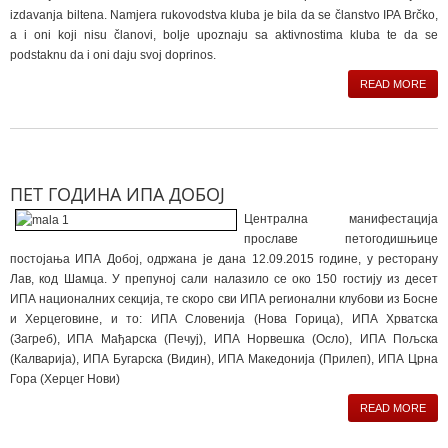
izdavanja biltena. Namjera rukovodstva kluba je bila da se članstvo IPA Brčko,
a i oni koji nisu članovi, bolje upoznaju sa aktivnostima kluba te da se
podstaknu da i oni daju svoj doprinos.
READ MORE
ПЕТ ГОДИНА ИПА ДОБОЈ
Централна манифестација
прославе петогодишњице
постојања ИПА Добој, одржана је дана 12.09.2015 године, у ресторану
Лав, код Шамца. У препуној сали налазило се око 150 гостију из десет
ИПА националних секција, те скоро сви ИПА регионални клубови из Босне
и Херцеговине, и то: ИПА Словенија (Нова Горица), ИПА Хрватска
(Загреб), ИПА Мађарска (Печуј), ИПА Норвешка (Осло), ИПА Пољска
(Калварија), ИПА Бугарска (Видин), ИПА Македонија (Прилеп), ИПА Црна
Гора (Херцег Нови)
READ MORE