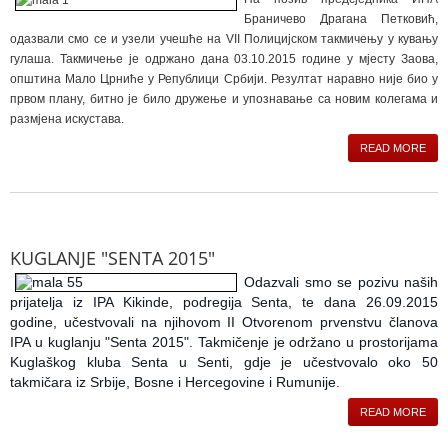
Браничево Драгана Петковић,
одазвали смо се и узели учешће на VII Полицијском такмичењу у кувању
гулаша. Такмичење је одржано дана 03.10.2015 године у мјесту Заова,
општина Мало Црниће у Републици Србији. Резултат наравно није био у
првом плану, битно је било дружење и упознавање са новим колегама и
размјена искустава.
READ MORE
KUGLANJE "SENTA 2015"
Odazvali smo se pozivu naših
prijatelja iz IPA Kikinde, podregija Senta, te dana 26.09.2015
godine, učestvovali na njihovom II Otvorenom prvenstvu članova
IPA u kuglanju "Senta 2015". Takmičenje je održano u prostorijama
Kuglaškog kluba Senta u Senti, gdje je učestvovalo oko 50
takmičara iz Srbije, Bosne i Hercegovine i Rumunije.
READ MORE